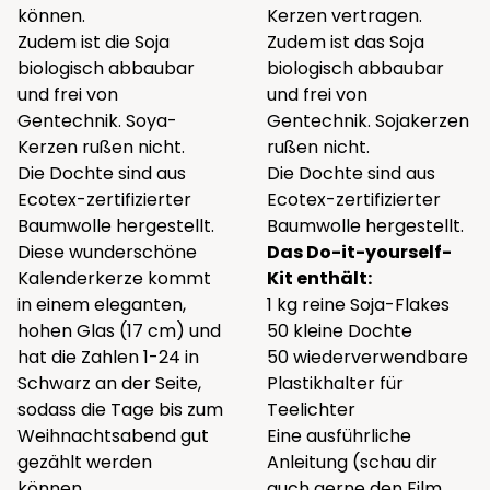
können.
Kerzen vertragen.
Zudem ist die Soja
Zudem ist das Soja
biologisch abbaubar
biologisch abbaubar
und frei von
und frei von
Gentechnik. Soya-
Gentechnik. Sojakerzen
Kerzen rußen nicht.
rußen nicht.
Die Dochte sind aus
Die Dochte sind aus
Ecotex-zertifizierter
Ecotex-zertifizierter
Baumwolle hergestellt.
Baumwolle hergestellt.
Diese wunderschöne
Das Do-it-yourself-
Kalenderkerze kommt
Kit enthält:
in einem eleganten,
1 kg reine Soja-Flakes
hohen Glas (17 cm) und
50 kleine Dochte
hat die Zahlen 1-24 in
50 wiederverwendbare
Schwarz an der Seite,
Plastikhalter für
sodass die Tage bis zum
Teelichter
Weihnachtsabend gut
Eine ausführliche
gezählt werden
Anleitung (schau dir
können.
auch gerne den Film