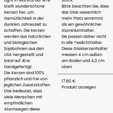
Light in Marstal auf Ærø
Stück.
stellt wunderschöne
Bitte beachten Sie, dass
Kerzen her, um
das Glas wesentlich
Gemütlichkeit in der
mehr Platz einnimmt
dunklen Jahreszeit zu
als ein gewöhnlicher
schaffen. Die Kerzen
Aluminiumhalter.
werden aus natürlichen
Sie passen daher nicht
und biologischen
in alle Teelichthalter.
Sojabohnen aus den
Diese Glaskerzenhalter
USA hergestellt und
messen 4 cm außen
lokal auf Ærø
am Boden und 4,3 cm
handgefertigt.
oben.
Die Kerzen sind 100%
pflanzlich und frei von
17.80 €
jeglichen Zusatzstoffen.
Produkt anzeigen
Das bedeutet, dass
viele Menschen mit
empfindlichen
Atemwegen diese