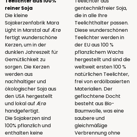
Teelichter aus 100%
Teelichter aus
reiner Soja
gentechnikfreier Soja,
Die kleine
die in alle Ihre
Sojakerzenfabrik Mara
Teelichthalter passen.
Light in Marstal auf Ærø
Diese wunderschönen
fertigt wunderschöne
Teelichter werden in
Kerzen, um in der
der EU aus 100 %
dunklen Jahreszeit für
pflanzlichem Wachs
Gemütlichkeit zu
hergestellt und sind die
sorgen. Die Kerzen
weltweit ersten 100 %
werden aus
natürlichen Teelichter,
nachhaltiger und
frei von erdölbasierten
ökologischer Soja aus
Materialien. Der
den USA hergestellt
geflochtene Docht
und lokal auf Ærø
besteht aus Bio-
handgefertigt.
Baumwolle, was eine
Die Sojakerzen sind
saubere und
100% pflanzlich und
gleichmäßige
enthalten keine
Verbrennung ohne