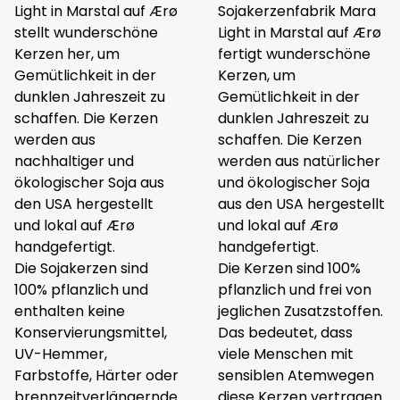
Light in Marstal auf Ærø
Sojakerzenfabrik Mara
stellt wunderschöne
Light in Marstal auf Ærø
Kerzen her, um
fertigt wunderschöne
Gemütlichkeit in der
Kerzen, um
dunklen Jahreszeit zu
Gemütlichkeit in der
schaffen. Die Kerzen
dunklen Jahreszeit zu
werden aus
schaffen. Die Kerzen
nachhaltiger und
werden aus natürlicher
ökologischer Soja aus
und ökologischer Soja
den USA hergestellt
aus den USA hergestellt
und lokal auf Ærø
und lokal auf Ærø
handgefertigt.
handgefertigt.
Die Sojakerzen sind
Die Kerzen sind 100%
100% pflanzlich und
pflanzlich und frei von
enthalten keine
jeglichen Zusatzstoffen.
Konservierungsmittel,
Das bedeutet, dass
UV-Hemmer,
viele Menschen mit
Farbstoffe, Härter oder
sensiblen Atemwegen
brennzeitverlängernde
diese Kerzen vertragen