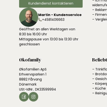
– Ich m
Kundendienst kontaktieren
widerruf
– Reklam
– Firme
Martin - Kundenservice
– Vergle
+4581406663
Geöffnet an allen Werktagen von
8:30 bis 16:00 Uhr
Mittagspause von 13:00 bis 13:30 Uhr
geschlossen
Økofamily
Belieb
Økofamilien ApS
– Trinkf
– Brotdo
Erhvervsparken 1
– Gesich
8882 Fårvang
– Körper
Dänemark
– Küche
USt-IdNr.. DK33599994
– Reinig