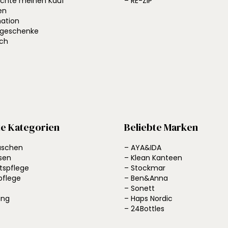
öchte meinen Kauf
– RE-ZIP
en
ation
ngeschenke
ich
te Kategorien
Beliebte Marken
laschen
– AYA&IDA
sen
– Klean Kanteen
tspflege
– Stockmar
pflege
– Ben&Anna
– Sonett
ung
– Haps Nordic
– 24Bottles