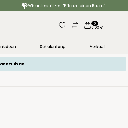
Wir unterstützen "Pflanze einen Baum"
0
0.00 €
nkideen
Schulanfang
Verkauf
ndenclub an