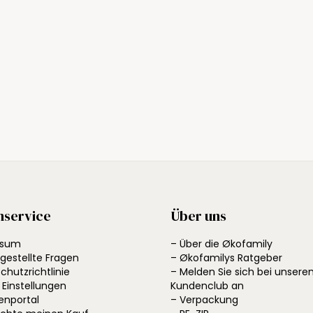
nservice
Über uns
ssum
– Über die Økofamily
 gestellte Fragen
– Økofamilys Ratgeber
chutzrichtlinie
– Melden Sie sich bei unser
 Einstellungen
Kundenclub an
enportal
– Verpackung