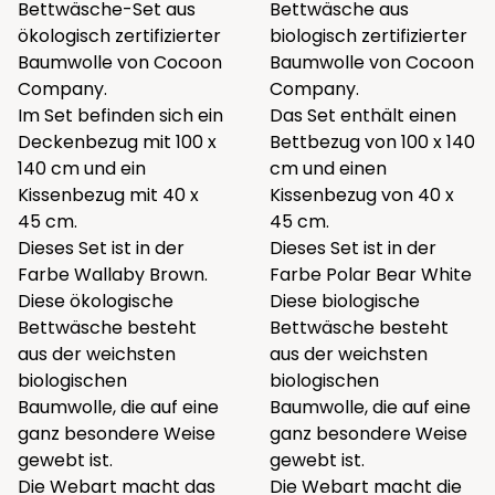
Bettwäsche-Set aus
Bettwäsche aus
ökologisch zertifizierter
biologisch zertifizierter
Baumwolle von Cocoon
Baumwolle von Cocoon
Company.
Company.
Im Set befinden sich ein
Das Set enthält einen
Deckenbezug mit 100 x
Bettbezug von 100 x 140
140 cm und ein
cm und einen
Kissenbezug mit 40 x
Kissenbezug von 40 x
45 cm.
45 cm.
Dieses Set ist in der
Dieses Set ist in der
Farbe Wallaby Brown.
Farbe Polar Bear White
Diese ökologische
Diese biologische
Bettwäsche besteht
Bettwäsche besteht
aus der weichsten
aus der weichsten
biologischen
biologischen
Baumwolle, die auf eine
Baumwolle, die auf eine
ganz besondere Weise
ganz besondere Weise
gewebt ist.
gewebt ist.
Die Webart macht das
Die Webart macht die