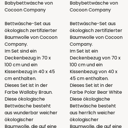
Babybettwäsche von
Babybettwäsche von
Cocoon Company
Cocoon Company
Bettwäsche-Set aus
Bettwäsche-Set aus
ökologisch zertifizierter
ökologisch zertifizierter
Baumwolle von Cocoon
Baumwolle von Cocoon
Company.
Company.
Im Set sind ein
Im Set ist ein
Deckenbezug in 70 x
Deckenbezug von 70 x
100 cm und ein
100 cm und ein
Kissenbezug in 40 x 45
Kissenbezug von 40 x
cm enthalten.
45 cm enthalten.
Dieses Set ist in der
Dieses Set ist in der
Farbe Wallaby Braun.
Farbe Polar Bear White
Diese ökologische
Diese ökologische
Bettwäsche besteht
Bettwäsche besteht
aus wunderbar weicher
aus herrlich weicher
ökologischer
ökologischer
Baumwolle, die auf eine
Baumwolle, die auf eine