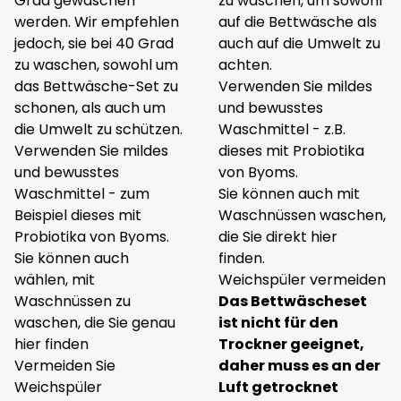
Grad gewaschen
zu waschen, um sowohl
werden. Wir empfehlen
auf die Bettwäsche als
jedoch, sie bei 40 Grad
auch auf die Umwelt zu
zu waschen, sowohl um
achten.
das Bettwäsche-Set zu
Verwenden Sie mildes
schonen, als auch um
und bewusstes
die Umwelt zu schützen.
Waschmittel - z.B.
Verwenden Sie mildes
dieses
mit Probiotika
und bewusstes
von Byoms.
Waschmittel - zum
Sie können auch mit
Beispiel
dieses
mit
Waschnüssen waschen,
Probiotika von Byoms.
die Sie direkt
hier
Sie können auch
finden.
wählen, mit
Weichspüler vermeiden
Waschnüssen zu
Das Bettwäscheset
waschen, die Sie genau
ist nicht für den
hier
finden
Trockner geeignet,
Vermeiden Sie
daher muss es an der
Weichspüler
Luft getrocknet