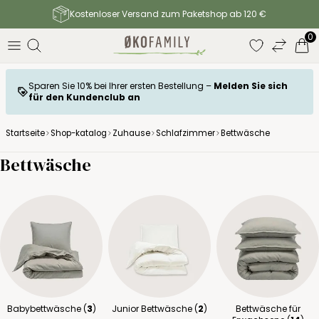
Kostenloser Versand zum Paketshop ab 120 €
0
Sparen Sie 10% bei Ihrer ersten Bestellung –
Melden Sie sich
für den Kundenclub an
Startseite
Shop-katalog
Zuhause
Schlafzimmer
Bettwäsche
Bettwäsche
Babybettwäsche (
3
)
Junior Bettwäsche (
2
)
Bettwäsche für