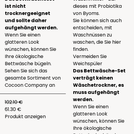
ist nicht
dieses
mit Probiotika
trocknergeeignet
von Byoms.
und sollte daher
Sie können sich auch
aufgehängt werden.
entscheiden, mit
Wenn Sie einen
Waschnüssen zu
glatteren Look
waschen, die Sie
hier
wünschen, können Sie
finden.
Ihre ökologische
Vermeiden Sie
Bettwäsche bügeln.
Weichspüler
Sehen Sie sich das
Das Bettwäsche-Set
gesamte
Sortiment von
verträgt keinen
Cocoon Company
an
Wäschetrockner, es
muss aufgehängt
werden.
102.10 €
Wenn Sie einen
61.30 €
glatteren Look
Produkt anzeigen
wünschen, können Sie
Ihre ökologische