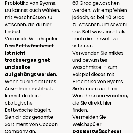
Probiotika von Byoms.
60 Grad gewaschen
Du kannst auch wählen,
werden. Wir empfehlen
mit Waschnüssen zu
jedoch, es bei 40 Grad
waschen, die du
hier
zu waschen, um sowohl
findest.
das Bettwäscheset als
Vermeide Weichspüler.
auch die Umwelt zu
Das Bettwäscheset
schonen.
ist nicht
Verwenden Sie mildes
trocknergeeignet
und bewusstes
und sollte
Waschmittel - zum
aufgehängt werden.
Beispiel
dieses
mit
Wenn du ein glatteres
Probiotika von Byoms.
Aussehen möchtest,
Sie können auch mit
kannst du deine
Waschnüssen waschen,
ökologische
die Sie direkt
hier
Bettwäsche bügeln.
finden.
Sieh dir das gesamte
Vermeiden Sie
Sortiment von Cocoon
Weichspüler
Company
an.
Das Bettwäscheset