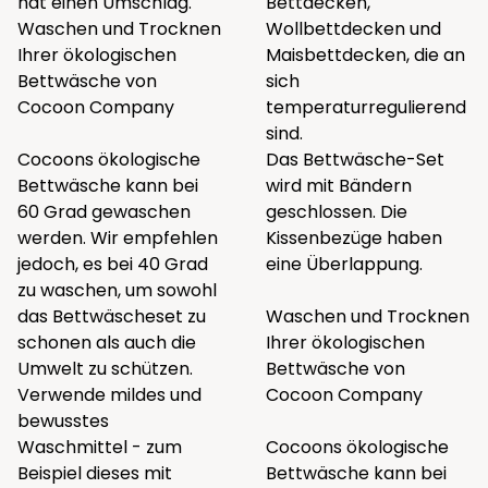
hat einen Umschlag.
Bettdecken
,
Waschen und Trocknen
Wollbettdecken
und
Ihrer ökologischen
Maisbettdecken
, die an
Bettwäsche von
sich
Cocoon Company
temperaturregulierend
sind.
Cocoons ökologische
Das Bettwäsche-Set
Bettwäsche kann bei
wird mit Bändern
60 Grad gewaschen
geschlossen. Die
werden. Wir empfehlen
Kissenbezüge haben
jedoch, es bei 40 Grad
eine Überlappung.
zu waschen, um sowohl
das Bettwäscheset zu
Waschen und Trocknen
schonen als auch die
Ihrer ökologischen
Umwelt zu schützen.
Bettwäsche von
Verwende mildes und
Cocoon Company
bewusstes
Waschmittel - zum
Cocoons ökologische
Beispiel
dieses
mit
Bettwäsche kann bei