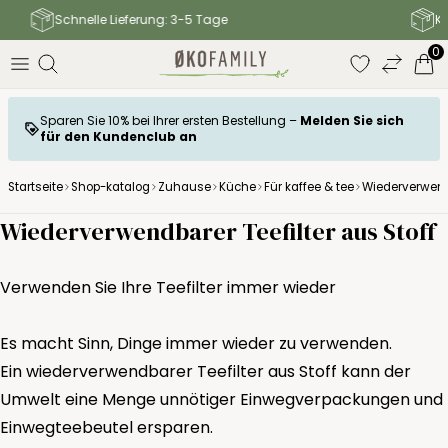
Kostenloser Versand zum Paketshop ab 120 €
0
Sparen Sie 10% bei Ihrer ersten Bestellung –
Melden Sie sich
für den Kundenclub an
Startseite
Shop-katalog
Zuhause
Küche
Für kaffee & tee
Wiederverwendb
Wiederverwendbarer Teefilter aus Stoff
Verwenden Sie Ihre Teefilter immer wieder
Es macht Sinn, Dinge immer wieder zu verwenden.
Ein wiederverwendbarer Teefilter aus Stoff kann der
Umwelt eine Menge unnötiger Einwegverpackungen und
Einwegteebeutel ersparen.