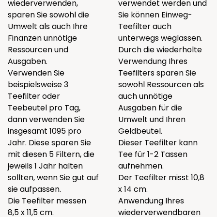
wiederverwenden,
verwendet werden und
sparen Sie sowohl die
Sie können Einweg-
Umwelt als auch Ihre
Teefilter auch
Finanzen unnötige
unterwegs weglassen.
Ressourcen und
Durch die wiederholte
Ausgaben.
Verwendung Ihres
Verwenden Sie
Teefilters sparen Sie
beispielsweise 3
sowohl Ressourcen als
Teefilter oder
auch unnötige
Teebeutel pro Tag,
Ausgaben für die
dann verwenden Sie
Umwelt und Ihren
insgesamt 1095 pro
Geldbeutel.
Jahr. Diese sparen Sie
Dieser Teefilter kann
mit diesen 5 Filtern, die
Tee für 1-2 Tassen
jeweils 1 Jahr halten
aufnehmen.
sollten, wenn Sie gut auf
Der Teefilter misst 10,8
sie aufpassen.
x 14 cm.
Die Teefilter messen
Anwendung Ihres
8,5 x 11,5 cm.
wiederverwendbaren