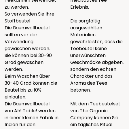
Teekannen verwendet
meditatives Tee-
zu werden.
Erlebnis.
So verwenden Sie Ihre
Stoffbeutel
Die sorgfältig
Die Baumwollbeutel
ausgewählten
sollten vor der
Materialien
Verwendung
gewährleisten, dass die
gewaschen werden.
Teebeutel keine
Sie können bei 30-90
unerwünschten
Grad gewaschen
Geschmäcke abgeben,
werden.
sondern den echten
Beim Waschen über
Charakter und das
30-40 Grad können die
Aroma des Tees
Beutel bis zu 10%
betonen.
einlaufen.
Die Baumwollbeutel
Mit dem Teebeutelset
von Ah! Table! werden
von The Organic
in einer kleinen Fabrik in
Company können Sie
Indien für den
ein tägliches Ritual