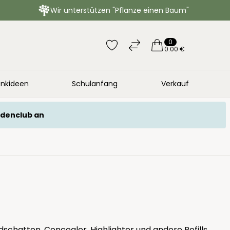
Wir unterstützen "Pflanze einen Baum"
0
0.00 €
nkideen
Schulanfang
Verkauf
ndenclub an
dschatten, Concealer, Highlighter und andere Refills,