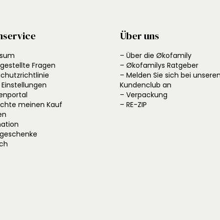
nservice
Über uns
ssum
– Über die Økofamily
 gestellte Fragen
– Økofamilys Ratgeber
chutzrichtlinie
– Melden Sie sich bei unser
 Einstellungen
Kundenclub an
enportal
– Verpackung
öchte meinen Kauf
– RE-ZIP
en
ation
ngeschenke
ich