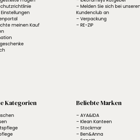
 gestellte Fragen
– Økofamilys Ratgeber
chutzrichtlinie
– Melden Sie sich bei unser
 Einstellungen
Kundenclub an
enportal
– Verpackung
öchte meinen Kauf
– RE-ZIP
en
ation
ngeschenke
ich
te Kategorien
Beliebte Marken
laschen
– AYA&IDA
sen
– Klean Kanteen
tspflege
– Stockmar
pflege
– Ben&Anna