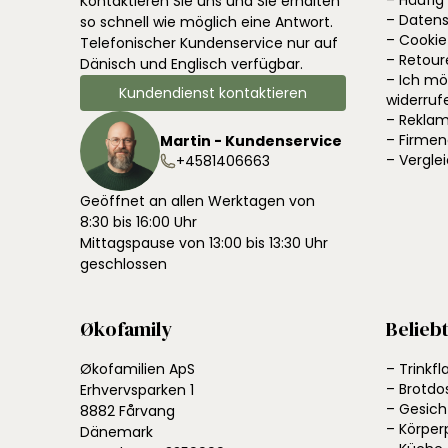
– Häufig
Kontaktieren Sie uns und Sie erhalten
– Datens
so schnell wie möglich eine Antwort.
– Cookie
Telefonischer Kundenservice nur auf
– Retour
Dänisch und Englisch verfügbar.
– Ich m
Kundendienst kontaktieren
widerruf
– Reklam
– Firme
Martin - Kundenservice
– Vergle
+4581406663
Geöffnet an allen Werktagen von
8:30 bis 16:00 Uhr
Mittagspause von 13:00 bis 13:30 Uhr
geschlossen
Økofamily
Belieb
Økofamilien ApS
– Trinkf
– Brotdo
Erhvervsparken 1
– Gesich
8882 Fårvang
– Körper
Dänemark