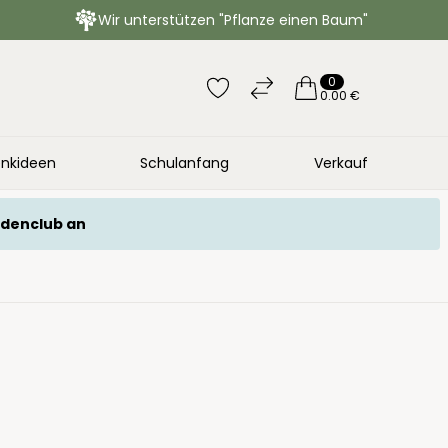
Wir unterstützen "Pflanze einen Baum"
0
0.00 €
nkideen
Schulanfang
Verkauf
ndenclub an