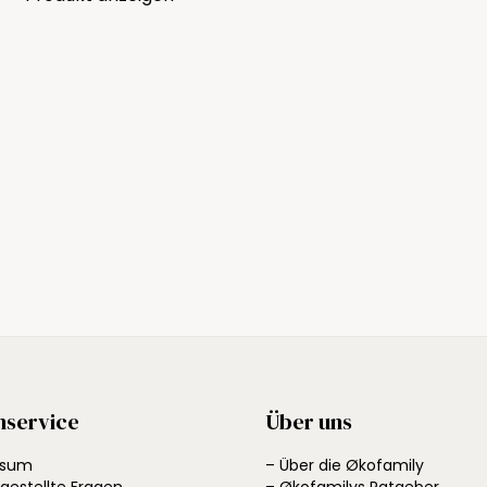
nservice
Über uns
ssum
– Über die Økofamily