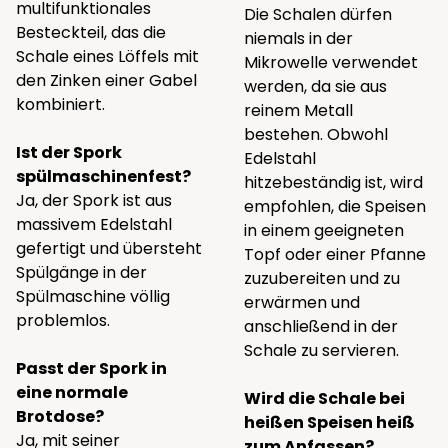
multifunktionales
Die Schalen dürfen
Besteckteil, das die
niemals in der
Schale eines Löffels mit
Mikrowelle verwendet
den Zinken einer Gabel
werden, da sie aus
kombiniert.
reinem Metall
bestehen. Obwohl
Ist der Spork
Edelstahl
spülmaschinenfest?
hitzebeständig ist, wird
Ja, der Spork ist aus
empfohlen, die Speisen
massivem Edelstahl
in einem geeigneten
gefertigt und übersteht
Topf oder einer Pfanne
Spülgänge in der
zuzubereiten und zu
Spülmaschine völlig
erwärmen und
problemlos.
anschließend in der
Schale zu servieren.
Passt der Spork in
eine normale
Wird die Schale bei
Brotdose?
heißen Speisen heiß
Ja, mit seiner
zum Anfassen?