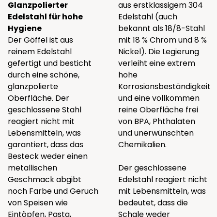
Glanzpolierter
aus erstklassigem 304
Edelstahl für hohe
Edelstahl (auch
Hygiene
bekannt als 18/8-Stahl
Der Göffel ist aus
mit 18 % Chrom und 8 %
reinem Edelstahl
Nickel). Die Legierung
gefertigt und besticht
verleiht eine extrem
durch eine schöne,
hohe
glanzpolierte
Korrosionsbeständigkeit
Oberfläche. Der
und eine vollkommen
geschlossene Stahl
reine Oberfläche frei
reagiert nicht mit
von BPA, Phthalaten
Lebensmitteln, was
und unerwünschten
garantiert, dass das
Chemikalien.
Besteck weder einen
metallischen
Der geschlossene
Geschmack abgibt
Edelstahl reagiert nicht
noch Farbe und Geruch
mit Lebensmitteln, was
von Speisen wie
bedeutet, dass die
Eintöpfen, Pasta,
Schale weder