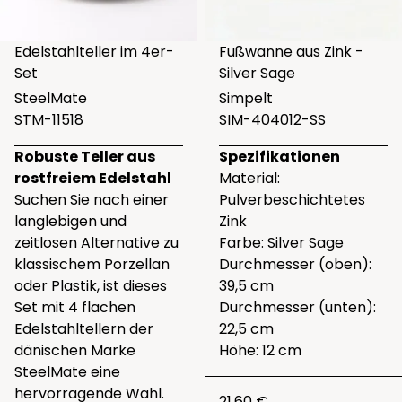
Edelstahlteller im 4er-
Fußwanne aus Zink -
Set
Silver Sage
SteelMate
Simpelt
STM-11518
SIM-404012-SS
Robuste Teller aus
Spezifikationen
rostfreiem Edelstahl
Material:
Suchen Sie nach einer
Pulverbeschichtetes
langlebigen und
Zink
zeitlosen Alternative zu
Farbe: Silver Sage
klassischem Porzellan
Durchmesser (oben):
oder Plastik, ist dieses
39,5 cm
Set mit 4 flachen
Durchmesser (unten):
Edelstahltellern der
22,5 cm
dänischen Marke
Höhe: 12 cm
SteelMate eine
hervorragende Wahl.
21.60 €