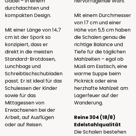
Gabel – in einem
hervorragende Wahl.
durchdachten und
kompakten Design.
Mit einem Durchmesser
von 17 cm und einer
Mit einer Länge von 14,7
Höhe von 5,5 cm haben
cm ist der Spork so
die Schalen genau die
konzipiert, dass er
richtige Balance und
direkt in die meisten
Tiefe für die täglichen
Standard-Brotdosen,
Mahlzeiten – egal ob
Lunchbags und
Müsli am Esstisch, eine
Schreibtischschubladen
warme Suppe beim
passt. Er ist ideal für das
Picknick oder eine
Schulessen der Kinder
herzhafte Mahlzeit am
sowie für das
Lagerfeuer auf der
Mittagessen von
Wanderung.
Erwachsenen bei der
Arbeit, auf Ausflügen
Reine 304 (18/8)
oder auf Reisen.
Edelstahlqualität
Die Schalen bestehen