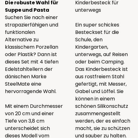
Die robuste Wahl für
Kinderbesteck für
Suppe und Pasta
unterwegs
Suchen Sie nach einer
strapazierfähigen und
Ein super schickes
funktionalen
Besteckset für die
Alternative zu
Schule, den
klassischem Porzellan
Kindergarten,
oder Plastik? Dann ist
unterwegs, auf Reisen
dieses Set mit 4 tiefen
oder beim Camping.
Edelstahltellern der
Das Kinderbesteck ist
dänischen Marke
aus rostfreiem Stahl
SteelMate eine
gefertigt, mit Messer,
hervorragende Wahl.
Gabel und Löffel. Sie
können in einem
Mit einem Durchmesser
schönen Silikonschutz
von 20 cm und einer
zusammengestellt
Tiefe von 3,8 cm
werden, der es einfach
unterscheidet sich
macht, sie zu schützen
dieses Modell vom
und sauber zu halten.