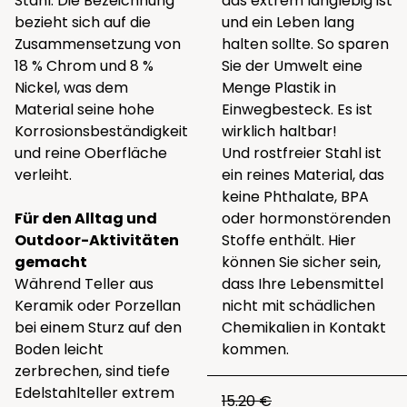
Stahl. Die Bezeichnung
das extrem langlebig ist
bezieht sich auf die
und ein Leben lang
Zusammensetzung von
halten sollte. So sparen
18 % Chrom und 8 %
Sie der Umwelt eine
Nickel, was dem
Menge Plastik in
Material seine hohe
Einwegbesteck. Es ist
Korrosionsbeständigkeit
wirklich haltbar!
und reine Oberfläche
Und rostfreier Stahl ist
verleiht.
ein reines Material, das
keine Phthalate, BPA
Für den Alltag und
oder hormonstörenden
Outdoor-Aktivitäten
Stoffe enthält. Hier
gemacht
können Sie sicher sein,
Während Teller aus
dass Ihre Lebensmittel
Keramik oder Porzellan
nicht mit schädlichen
bei einem Sturz auf den
Chemikalien in Kontakt
Boden leicht
kommen.
zerbrechen, sind tiefe
Edelstahlteller extrem
15.20 €