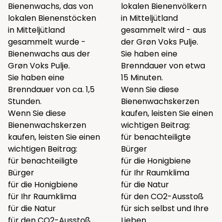
Bienenwachs, das von
lokalen Bienenvölkern
lokalen Bienenstöcken
in Mitteljütland
in Mitteljütland
gesammelt wird - aus
gesammelt wurde -
der Grøn Voks Pulje.
Bienenwachs aus der
Sie haben eine
Grøn Voks Pulje.
Brenndauer von etwa
Sie haben eine
15 Minuten.
Brenndauer von ca. 1,5
Wenn Sie diese
Stunden.
Bienenwachskerzen
Wenn Sie diese
kaufen, leisten Sie einen
Bienenwachskerzen
wichtigen Beitrag:
kaufen, leisten Sie einen
für benachteiligte
wichtigen Beitrag:
Bürger
für benachteiligte
für die Honigbiene
Bürger
für Ihr Raumklima
für die Honigbiene
für die Natur
für Ihr Raumklima
für den CO2-Ausstoß
für die Natur
für sich selbst und Ihre
für den CO2-Ausstoß
Lieben