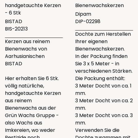
handgetauchte Kerzen
Bienenwachskerzen
- 6 Stk
Dipam
BISTAD
DIP-02298
BIS-20213
Dochte zum Herstellen
Kerzen aus reinem
Ihrer eigenen
Bienenwachs von
Bienenwachskerzen.
Aarhusianischen
In der Packung finden
BISTAD
Sie 3 x 5 Meter - in
verschiedenen Stärken.
Hier erhalten Sie 6 Stk.
Die Packung enthält:
völlig natürliche,
3 Meter Docht von ca. 1
handgetauchte Kerzen
mm.
aus reinem
3 Meter Docht von ca. 2
Bienenwachs aus der
mm.
Grün Wachs Gruppe -
3 Meter Docht von ca. 3
also Wachs aus
mm.
Imkereien, wo weder
Verwenden Sie die
Pestizide noch
Dochte zusammen mit