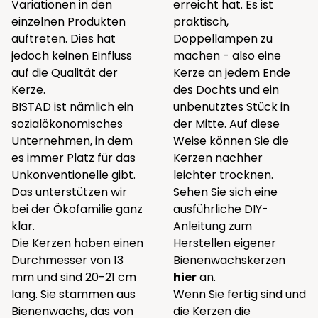
Variationen in den
erreicht hat. Es ist
einzelnen Produkten
praktisch,
auftreten. Dies hat
Doppellampen zu
jedoch keinen Einfluss
machen - also eine
auf die Qualität der
Kerze an jedem Ende
Kerze.
des Dochts und ein
BISTAD ist nämlich ein
unbenutztes Stück in
sozialökonomisches
der Mitte. Auf diese
Unternehmen, in dem
Weise können Sie die
es immer Platz für das
Kerzen nachher
Unkonventionelle gibt.
leichter trocknen.
Das unterstützen wir
Sehen Sie sich eine
bei der Ökofamilie ganz
ausführliche DIY-
klar.
Anleitung zum
Die Kerzen haben einen
Herstellen eigener
Durchmesser von 13
Bienenwachskerzen
mm und sind 20-21 cm
hier
an.
lang. Sie stammen aus
Wenn Sie fertig sind und
Bienenwachs, das von
die Kerzen die