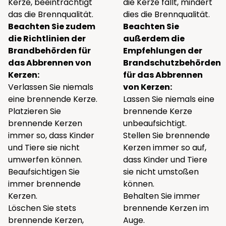
Kerze, beeinträchtigt
die Kerze fällt, mindert
das die Brennqualität.
dies die Brennqualität.
Beachten Sie zudem
Beachten Sie
die Richtlinien der
außerdem die
Brandbehörden für
Empfehlungen der
das Abbrennen von
Brandschutzbehörden
Kerzen:
für das Abbrennen
Verlassen Sie niemals
von Kerzen:
eine brennende Kerze.
Lassen Sie niemals eine
Platzieren Sie
brennende Kerze
brennende Kerzen
unbeaufsichtigt.
immer so, dass Kinder
Stellen Sie brennende
und Tiere sie nicht
Kerzen immer so auf,
umwerfen können.
dass Kinder und Tiere
Beaufsichtigen Sie
sie nicht umstoßen
immer brennende
können.
Kerzen.
Behalten Sie immer
Löschen Sie stets
brennende Kerzen im
brennende Kerzen,
Auge.