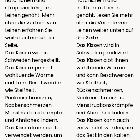
natürlichem und
natürlichem und
strapazierfähigem
haltbarem Leinen
Leinen genäht. Mehr
genäht. Lesen Sie mehr
über die Vorteile von
über die Vorteile von
Leinen erfahren Sie
Leinen weiter unten auf
weiter unten auf der
der Seite.
Seite.
Das Kissen wird in
Das Kissen wird in
Schweden produziert.
Schweden hergestellt.
Das Kissen gibt Ihnen
Das Kissen spendet
wohltuende Wärme
wohltuende Wärme
und kann Beschwerden
und kann Beschwerden
wie Steifheit,
wie Steifheit,
Rückenschmerzen,
Rückenschmerzen,
Nackenschmerzen,
Nackenschmerzen,
Menstruationskrämpfe
Menstruationskrämpfe
und Ähnliches lindern.
und Ähnliches lindern.
Das Kissen kann auch
Das Kissen kann auch
verwendet werden, um
verwendet werden, um
das Bett in den kalten