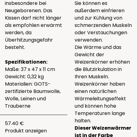
insbesondere bei
Sie können es
Neugeborenen. Das
außerdem einfrieren
Kissen darf nicht länger
und zur Kühlung von
als empfohlen erwärmt
schmerzenden Muskeln
werden, da
oder Verstauchungen
Überhitzungsgefahr
verwenden.
besteht.
Die Wärme und das
Gewicht der
Spezifikationen:
Weizenkörner erhöhen
Maße: 37 x 47 x 11 cm
die Blutzirkulation in
Gewicht: 0,32 kg
Ihren Muskeln.
Materialien: GOTS-
Weizenkörner haben
zertifizierte Baumwolle,
einen natürlichen
Wolle, Leinen und
Wärmeleitungseffekt
Trauberne
und können hohe
Temperaturen lange
halten.
57.40 €
Dieser Weizenwärmer
Produkt anzeigen
ist in der Farbe