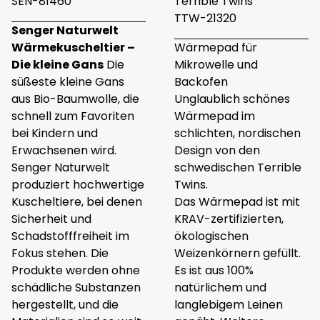
SEN-81460
Terrible Twins
TTW-21320
Senger Naturwelt
Wärmekuscheltier –
Wärmepad für
Die kleine Gans
Die
Mikrowelle und
süßeste kleine Gans
Backofen
aus Bio-Baumwolle, die
Unglaublich schönes
schnell zum Favoriten
Wärmepad im
bei Kindern und
schlichten, nordischen
Erwachsenen wird.
Design von den
Senger Naturwelt
schwedischen Terrible
produziert hochwertige
Twins.
Kuscheltiere, bei denen
Das Wärmepad ist mit
Sicherheit und
KRAV-zertifizierten,
Schadstofffreiheit im
ökologischen
Fokus stehen. Die
Weizenkörnern gefüllt.
Produkte werden ohne
Es ist aus 100%
schädliche Substanzen
natürlichem und
hergestellt, und die
langlebigem Leinen