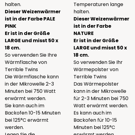
halten.
Temperaturen lange
Dieser Weizenwärmer
halten.
ist in der Farbe PALE
Dieser Weizenwärmer
PINK
ist in der Farbe
Er ist in der Größe
NATURE
LARGE und misst 50 x
Er ist in der Größe
18 cm.
LARGE und misst 50 x
So verwenden Sie Ihre
18 cm.
Wärmflasche von
So verwenden Sie Ihr
Terrible Twins
Wärmepolster von
Die Wärmflasche kann
Terrible Twins
in der Mikrowelle 2-3
Das Wärmepolster
Minuten bei 750 Watt
kann in der Mikrowelle
erwärmt werden.
für 2-3 Minuten bei 750
Sie kann auch im
Watt erwärmt werden.
Backofen 10-15 Minuten
Es kann auch im
bei 125°C erwärmt
Backofen für 10-15
werden.
Minuten bei 125°C
Legen Sie die
erwärmt werden.