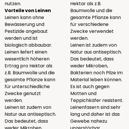
nutzen.
Hektar als z.B.
Vorteile von Leinen
Baumwolle und die
Leinen kann ohne
gesamte Pflanze kann
Bewässerung und
für verschiedene
Pestizide angebaut
Zwecke verwendet
werden und ist
werden.
biologisch abbaubar.
Leinen ist zudem von
Leinen liefert einen
Natur aus antiseptisch.
wesentlich höheren
Das bedeutet, dass
Ertrag pro Hektar als
weder Mikroben,
z.B. Baumwolle und die
Bakterien noch Pilze im
gesamte Pflanze kann
Material leben können.
für unterschiedliche
Es ist auch gegen
Zwecke genutzt
Motten und
werden.
Teppichkäfer resistent.
Leinen ist zudem von
Leinenfasern sind sehr
Natur aus antiseptisch.
lang und daher ist das
Das bedeutet, dass
Gewebe nahezu
weder Mikroben,
unzerstörbar.