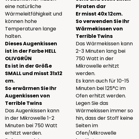
eine natürliche
Piraten dar
Wärmeleitfähigkeit und
Er misst 40x 12cm.
können hohe
So verwenden Sie Ihr
Temperaturen lange
Wärmekissen von
halten.
Terrible Twins
Dieses Augenkissen
Das Wärmekissen kann
ist in der Farbe HELL
2-3 Minuten lang bei
OLIVGRÜN
750 Watt in der
Es ist in der Größe
Mikrowelle erhitzt
SMALL und misst 31x12
werden.
cm.
Es kann auch für 10-15
So erwärmen Sie Ihr
Minuten bei 125°C im
Augenkissen von
Ofen erhitzt werden.
Terrible Twins
Legen Sie das
Das Augenkissen kann
Wärmekissen immer so
in der Mikrowelle 1-2
hin, dass der Stoff keine
Minuten bei 750 Watt
Seiten im
erhitzt werden.
Ofen/Mikrowelle