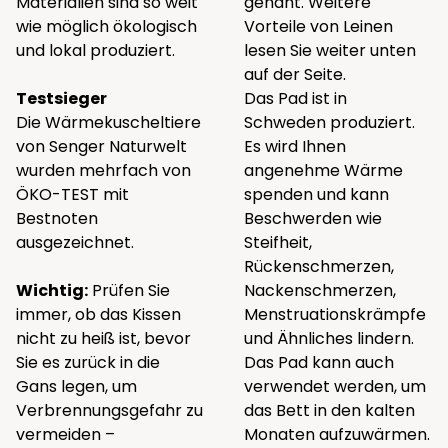
Materialien sind so weit
genäht. Weitere
wie möglich ökologisch
Vorteile von Leinen
und lokal produziert.
lesen Sie weiter unten
auf der Seite.
Testsieger
Das Pad ist in
Die Wärmekuscheltiere
Schweden produziert.
von Senger Naturwelt
Es wird Ihnen
wurden mehrfach von
angenehme Wärme
ÖKO-TEST mit
spenden und kann
Bestnoten
Beschwerden wie
ausgezeichnet.
Steifheit,
Rückenschmerzen,
Wichtig:
Prüfen Sie
Nackenschmerzen,
immer, ob das Kissen
Menstruationskrämpfe
nicht zu heiß ist, bevor
und Ähnliches lindern.
Sie es zurück in die
Das Pad kann auch
Gans legen, um
verwendet werden, um
Verbrennungsgefahr zu
das Bett in den kalten
vermeiden –
Monaten aufzuwärmen.