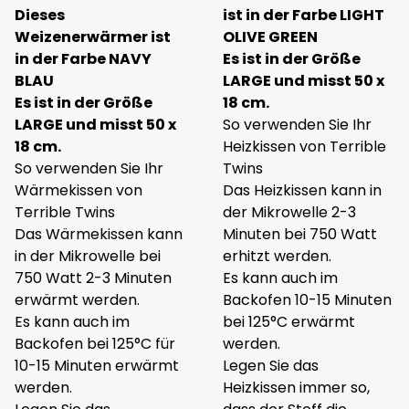
Dieses
ist in der Farbe LIGHT
Weizenerwärmer ist
OLIVE GREEN
in der Farbe NAVY
Es ist in der Größe
BLAU
LARGE und misst 50 x
Es ist in der Größe
18 cm.
LARGE und misst 50 x
So verwenden Sie Ihr
18 cm.
Heizkissen von Terrible
So verwenden Sie Ihr
Twins
Wärmekissen von
Das Heizkissen kann in
Terrible Twins
der Mikrowelle 2-3
Das Wärmekissen kann
Minuten bei 750 Watt
in der Mikrowelle bei
erhitzt werden.
750 Watt 2-3 Minuten
Es kann auch im
erwärmt werden.
Backofen 10-15 Minuten
Es kann auch im
bei 125°C erwärmt
Backofen bei 125°C für
werden.
10-15 Minuten erwärmt
Legen Sie das
werden.
Heizkissen immer so,