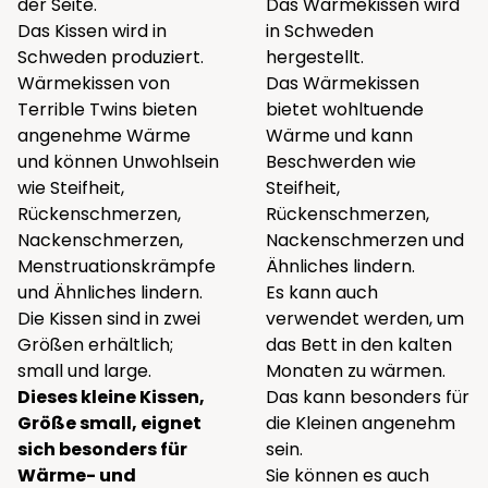
der Seite.
Das Wärmekissen wird
Das Kissen wird in
in Schweden
Schweden produziert.
hergestellt.
Wärmekissen von
Das Wärmekissen
Terrible Twins bieten
bietet wohltuende
angenehme Wärme
Wärme und kann
und können Unwohlsein
Beschwerden wie
wie Steifheit,
Steifheit,
Rückenschmerzen,
Rückenschmerzen,
Nackenschmerzen,
Nackenschmerzen und
Menstruationskrämpfe
Ähnliches lindern.
und Ähnliches lindern.
Es kann auch
Die Kissen sind in zwei
verwendet werden, um
Größen erhältlich;
das Bett in den kalten
small und large.
Monaten zu wärmen.
Dieses kleine Kissen,
Das kann besonders für
Größe small, eignet
die Kleinen angenehm
sich besonders für
sein.
Wärme- und
Sie können es auch