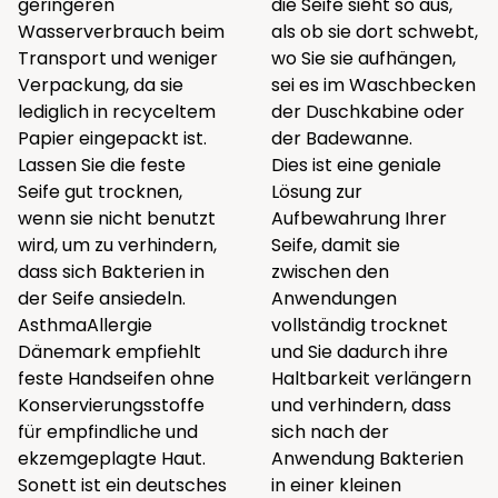
geringeren
die Seife sieht so aus,
Wasserverbrauch beim
als ob sie dort schwebt,
Transport und weniger
wo Sie sie aufhängen,
Verpackung, da sie
sei es im Waschbecken
lediglich in recyceltem
der Duschkabine oder
Papier eingepackt ist.
der Badewanne.
Lassen Sie die feste
Dies ist eine geniale
Seife gut trocknen,
Lösung zur
wenn sie nicht benutzt
Aufbewahrung Ihrer
wird, um zu verhindern,
Seife, damit sie
dass sich Bakterien in
zwischen den
der Seife ansiedeln.
Anwendungen
AsthmaAllergie
vollständig trocknet
Dänemark empfiehlt
und Sie dadurch ihre
feste Handseifen ohne
Haltbarkeit verlängern
Konservierungsstoffe
und verhindern, dass
für empfindliche und
sich nach der
ekzemgeplagte Haut.
Anwendung Bakterien
Sonett ist ein deutsches
in einer kleinen