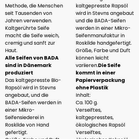
Methode, die Menschen
kaltgepresste Rapsöl
seit Tausenden von
wird in Stevns angebaut
Jahren verwenden.
und die BADA-Seifen
Kaltgerührte Seife
werden in einer Mikro-
macht die Seife weich,
Seifenmanufaktur in
cremig und sanft zur
Roskilde handgefertigt.
Haut.
Größe, Farbe und Duft
Alle Seifen von BADA
können leicht
sind in Dänemark
variieren.
Die Seife
produziert
kommt in einer
Das kaltgepresste Bio-
Papierverpackung
Rapsöl wird in Stevns
ohne Plastik
angebaut, und die
Inhalt:
BADA-Seifen werden in
Ca. 100 g.
einer Mikro-
Verseiftes,
Seifensiederei in
kaltgepresstes,
Roskilde von Hand
ökologisches Rapsöl
gefertigt.
Verseiftes,