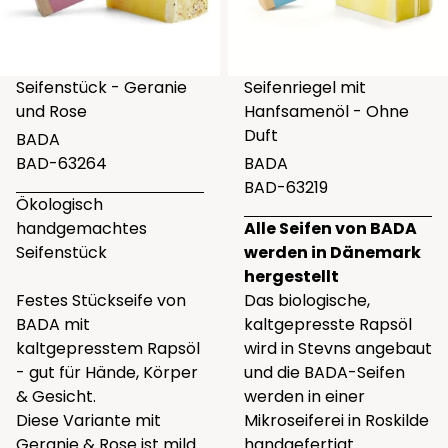
Seifenstück - Geranie
Seifenriegel mit
und Rose
Hanfsamenöl - Ohne
Duft
BADA
BAD-63264
BADA
BAD-63219
Ökologisch
handgemachtes
Alle Seifen von BADA
Seifenstück
werden in Dänemark
hergestellt
Festes Stückseife von
Das biologische,
BADA mit
kaltgepresste Rapsöl
kaltgepresstem Rapsöl
wird in Stevns angebaut
- gut für Hände, Körper
und die BADA-Seifen
& Gesicht.
werden in einer
Diese Variante mit
Mikroseiferei in Roskilde
Geranie & Rose ist mild
handgefertigt.