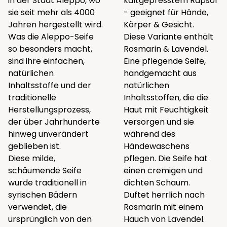
in der Stadt Aleppo, wo
kaltgepresstem Rapsöl
sie seit mehr als 4000
- geeignet für Hände,
Jahren hergestellt wird.
Körper & Gesicht.
Was die Aleppo-Seife
Diese Variante enthält
so besonders macht,
Rosmarin & Lavendel.
sind ihre einfachen,
Eine pflegende Seife,
natürlichen
handgemacht aus
Inhaltsstoffe und der
natürlichen
traditionelle
Inhaltsstoffen, die die
Herstellungsprozess,
Haut mit Feuchtigkeit
der über Jahrhunderte
versorgen und sie
hinweg unverändert
während des
geblieben ist.
Händewaschens
Diese milde,
pflegen. Die Seife hat
schäumende Seife
einen cremigen und
wurde traditionell in
dichten Schaum.
syrischen Bädern
Duftet herrlich nach
verwendet, die
Rosmarin mit einem
ursprünglich von den
Hauch von Lavendel.