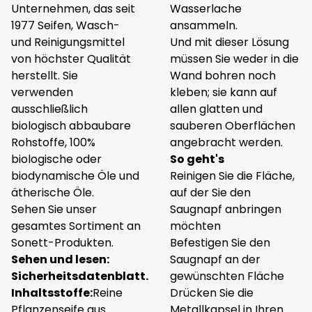
Unternehmen, das seit
Wasserlache
1977 Seifen, Wasch-
ansammeln.
und Reinigungsmittel
Und mit dieser Lösung
von höchster Qualität
müssen Sie weder in die
herstellt. Sie
Wand bohren noch
verwenden
kleben; sie kann auf
ausschließlich
allen glatten und
biologisch abbaubare
sauberen Oberflächen
Rohstoffe, 100%
angebracht werden.
biologische oder
So geht's
biodynamische Öle und
Reinigen Sie die Fläche,
ätherische Öle.
auf der Sie den
Sehen Sie unser
Saugnapf anbringen
gesamtes Sortiment an
möchten
Sonett-Produkten.
Befestigen Sie den
Sehen und lesen:
Saugnapf an der
Sicherheitsdatenblatt
.
gewünschten Fläche
Inhaltsstoffe:
Reine
Drücken Sie die
Pflanzenseife aus
Metallkapsel in Ihren