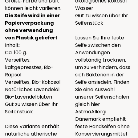
Größe, Farbe und Duft
ökologisches Kokosöl
können leicht variieren.
Wasser
Die Seife wird in einer
Gut zu wissen über Ihr
Papierverpackung
Seifenstück
ohne Verwendung
von Plastik geliefert
Lassen Sie Ihre feste
Inhalt:
Seife zwischen den
Ca. 100 g.
Anwendungen
Verseiftes,
vollständig trocknen,
kaltgepresstes, Bio-
um zu verhindern, dass
Rapsöl
sich Bakterien in der
Verseiftes, Bio-Kokosöl
Seife ansiedeln. Finden
Natürliches Lavendelöl
Sie eine Auswahl
Bio-Lavendelblüten
unserer Seifenschalen
Gut zu wissen über Ihr
gleich
hier
Seifenstück
AstmaAllergi
Dänemark empfiehlt
Diese Variante enthält
feste Handseifen ohne
natürliche ätherische
Konservierungsmittel