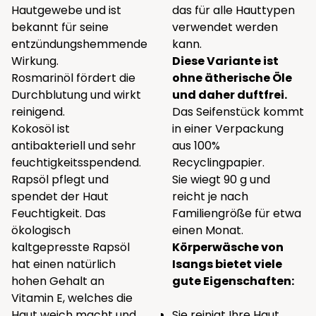
Hautgewebe und ist
das für alle Hauttypen
bekannt für seine
verwendet werden
entzündungshemmende
kann.
Wirkung.
Diese Variante ist
Rosmarinöl fördert die
ohne ätherische Öle
Durchblutung und wirkt
und daher duftfrei.
reinigend.
Das Seifenstück kommt
Kokosöl ist
in einer Verpackung
antibakteriell und sehr
aus 100%
feuchtigkeitsspendend.
Recyclingpapier.
Rapsöl pflegt und
Sie wiegt 90 g und
spendet der Haut
reicht je nach
Feuchtigkeit. Das
Familiengröße für etwa
ökologisch
einen Monat.
kaltgepresste Rapsöl
Körperwäsche von
hat einen natürlich
Isangs bietet viele
hohen Gehalt an
gute Eigenschaften:
Vitamin E, welches die
Haut weich macht und
Sie reinigt Ihre Haut