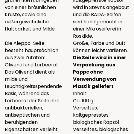
grünen Kern, umgeben
kaltgepresste Rapsöl
von einer bräunlichen
wird in Stevns angebaut
Kruste, sowie eine
und die BADA-Seifen
außergewöhnliche
sind handgemacht in
Haltbarkeit und Milde.
einer Mikroseiferei in
Roskilde.
Die Aleppo-Seife
Größe, Farbe und Duft
besteht hauptsächlich
können leicht variieren.
aus zwei Zutaten:
Die Seife wird in einer
Olivenöl und Lorbeeröl.
Verpackung aus
Das Olivenöl dient als
Pappe ohne
milde und
Verwendung von
feuchtigkeitsspendende
Plastik geliefert
Basis, während das
Inhalt:
Lorbeeröl der Seife ihre
Ca. 100 g.
antibakteriellen,
Verseiftes,
antiseptischen und
kaltgepresstes,
beruhigenden
biologisches Rapsöl
Eigenschaften verleiht.
Verseiftes, biologisches