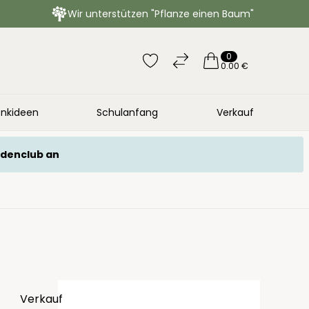
Wir unterstützen "Pflanze einen Baum"
0
0.00 €
nkideen
Schulanfang
Verkauf
ndenclub an
Verkauf