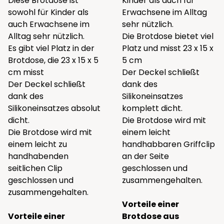
Diese Brotdose ist
Kinder als auch für
sowohl für Kinder als
Erwachsene im Alltag
auch Erwachsene im
sehr nützlich.
Alltag sehr nützlich.
Die Brotdose bietet viel
Es gibt viel Platz in der
Platz und misst 23 x 15 x
Brotdose, die 23 x 15 x 5
5 cm
cm misst
Der Deckel schließt
Der Deckel schließt
dank des
dank des
Silikoneinsatzes
Silikoneinsatzes absolut
komplett dicht.
dicht.
Die Brotdose wird mit
Die Brotdose wird mit
einem leicht
einem leicht zu
handhabbaren Griffclip
handhabenden
an der Seite
seitlichen Clip
geschlossen und
geschlossen und
zusammengehalten.
zusammengehalten.
Vorteile einer
Vorteile einer
Brotdose aus