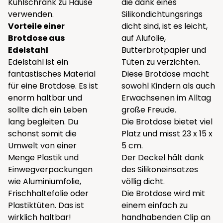
Kühlschrank zu Hause
die dank eines
verwenden.
Silikondichtungsrings
Vorteile einer
dicht sind, ist es leicht,
Brotdose aus
auf Alufolie,
Edelstahl
Butterbrotpapier und
Edelstahl ist ein
Tüten zu verzichten.
fantastisches Material
Diese Brotdose macht
für eine Brotdose. Es ist
sowohl Kindern als auch
enorm haltbar und
Erwachsenen im Alltag
sollte dich ein Leben
große Freude.
lang begleiten. Du
Die Brotdose bietet viel
schonst somit die
Platz und misst 23 x 15 x
Umwelt von einer
5 cm.
Menge Plastik und
Der Deckel hält dank
Einwegverpackungen
des Silikoneinsatzes
wie Aluminiumfolie,
völlig dicht.
Frischhaltefolie oder
Die Brotdose wird mit
Plastiktüten. Das ist
einem einfach zu
wirklich haltbar!
handhabenden Clip an