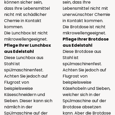
können sicher sein,
sein, dass Ihre
dass Ihre Lebensmittel
Lebensmittel nicht mit
nicht mit schädlicher
unerwünschter Chemie
Chemie in Kontakt
in Kontakt kommen.
kommen.
Die Brotdose ist nicht
Die Lunchbox ist nicht
mikrowellengeeignet.
mikrowellengeeignet.
Pflege Ihrer Brotdose
Pflege Ihrer Lunchbox
aus Edelstahl
aus Edelstahl
Diese Brotdose aus
Diese Lunchbox aus
Stahl ist
Stahl ist
spülmaschinenfest.
spülmaschinenfest.
Achten Sie jedoch auf
Achten Sie jedoch auf
Flugrost von
Flugrost von
beispielsweise
beispielsweise
Käsehobeln und Sieben,
Käseschneidern und
welcher sich in der
Sieben. Dieser kann sich
Spülmaschine auf der
nämlich in der
Brotdose absetzen
Spülmaschine auf der
kann. Aber die Brotdose