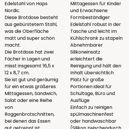
Edelstahl von Haps
Mittagessen für Kinder
Nordic.
und Erwachsene
Diese Brotdose besteht
Formbeständiger
aus gebürstetem Stahl,
Edelstahl robust in der
was die Oberfläche
Tasche und leicht im
matt und super schön
Kühlschrank zu stapeln
macht.
Abnehmbarer
Die Brotdose hat zwei
Silikoneinsatz
Fächer in Lagen und
erleichtert die
misst insgesamt 16,5 x
Reinigung und hält den
12 x 8,7 cm.
Inhalt übersichtlich
Sie ist gut und geräumig
Platz für große
für ein etwas größeres
Portionen ideal für
Mittagessen, Sandwich,
Schultage, Büro und
Salat oder eine Reihe
Ausflüge
von
Einfach zu reinigen
Roggenbrotschnitten,
spülmaschinenfest
bei denen das Essen
oder handwaschbar
gut getrennt ist.
(Silikon zwischendurch