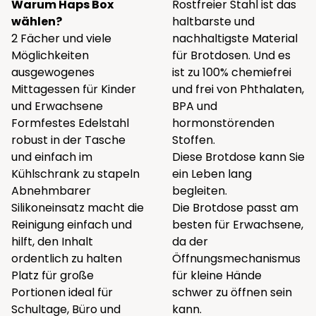
Warum Haps Box
Rostfreier Stahl ist das
wählen?
haltbarste und
2 Fächer und viele
nachhaltigste Material
Möglichkeiten
für Brotdosen. Und es
ausgewogenes
ist zu 100% chemiefrei
Mittagessen für Kinder
und frei von Phthalaten,
und Erwachsene
BPA und
Formfestes Edelstahl
hormonstörenden
robust in der Tasche
Stoffen.
und einfach im
Diese Brotdose kann Sie
Kühlschrank zu stapeln
ein Leben lang
Abnehmbarer
begleiten.
Silikoneinsatz macht die
Die Brotdose passt am
Reinigung einfach und
besten für Erwachsene,
hilft, den Inhalt
da der
ordentlich zu halten
Öffnungsmechanismus
Platz für große
für kleine Hände
Portionen ideal für
schwer zu öffnen sein
Schultage, Büro und
kann.