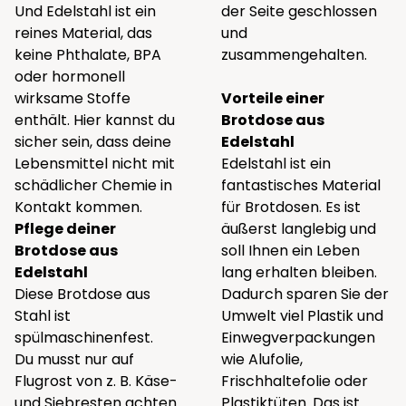
Und Edelstahl ist ein
der Seite geschlossen
reines Material, das
und
keine Phthalate, BPA
zusammengehalten.
oder hormonell
wirksame Stoffe
Vorteile einer
enthält. Hier kannst du
Brotdose aus
sicher sein, dass deine
Edelstahl
Lebensmittel nicht mit
Edelstahl ist ein
schädlicher Chemie in
fantastisches Material
Kontakt kommen.
für Brotdosen. Es ist
Pflege deiner
äußerst langlebig und
Brotdose aus
soll Ihnen ein Leben
Edelstahl
lang erhalten bleiben.
Diese Brotdose aus
Dadurch sparen Sie der
Stahl ist
Umwelt viel Plastik und
spülmaschinenfest.
Einwegverpackungen
Du musst nur auf
wie Alufolie,
Flugrost von z. B. Käse-
Frischhaltefolie oder
und Siebresten achten.
Plastiktüten. Das ist