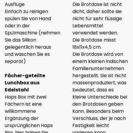
Ausflüge
Die Brotdose ist nicht
Einfach zu reinigen
dicht, daher sollte sie
spülen Sie von Hand
nicht für sehr flüssige
oder in der
Lebensmittel
Spülmaschine (nehmen
verwendet werden.
Sie das Silikon
Die Brotdose misst
gelegentlich heraus
18x11x4,5 cm.
und waschen Sie es
Die Brotdose wird von
separat)
einem kleinen indischen
Familienunternehmen
Fächer-geteilte
hergestellt. Sie ist nicht
Lunchbox aus
massenproduziert, was
Edelstahl
bedeutet, dass es
Haps Box mit zwei
kleine Unterschiede bei
Fächern ist eine
den Brotdosen geben
willkommene
kann. Besonders beim
Ergänzung der
Verschluss, der je nach
ursprünglichen
Haps
Festigkeit leicht
Box
, hier haben Sie
variieren kann.