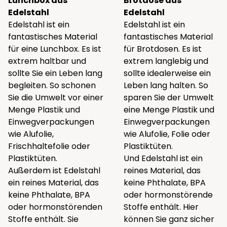
Lunchbox aus
Brotdose aus
Edelstahl
Edelstahl
Edelstahl ist ein
Edelstahl ist ein
fantastisches Material
fantastisches Material
für eine Lunchbox. Es ist
für Brotdosen. Es ist
extrem haltbar und
extrem langlebig und
sollte Sie ein Leben lang
sollte idealerweise ein
begleiten. So schonen
Leben lang halten. So
Sie die Umwelt vor einer
sparen Sie der Umwelt
Menge Plastik und
eine Menge Plastik und
Einwegverpackungen
Einwegverpackungen
wie Alufolie,
wie Alufolie, Folie oder
Frischhaltefolie oder
Plastiktüten.
Plastiktüten.
Und Edelstahl ist ein
Außerdem ist Edelstahl
reines Material, das
ein reines Material, das
keine Phthalate, BPA
keine Phthalate, BPA
oder hormonstörende
oder hormonstörenden
Stoffe enthält. Hier
Stoffe enthält. Sie
können Sie ganz sicher