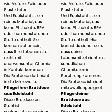
wie Alufolie, Folie oder
wie Alufolie, Folie oder
Plastiktüten.
Plastiktüten.
Und Edelstahl ist ein
Und Edelstahl ist ein
reines Material, das
reines Material, das
keine Phthalate, BPA
keine Phthalate, BPA
oder hormonstörende
oder hormonstörende
Stoffe enthält. Sie
Stoffe enthält. Hier
können sicher sein,
kannst du sicher sein,
dass Ihre Lebensmittel
dass deine
nicht mit
Lebensmittel nicht mit
unerwünschter Chemie
schädlichen
in Kontakt kommen.
Chemikalien in
Die Brotdose darf nicht
Berührung kommen.
in die Mikrowelle.
Die Brotdose ist nicht
Pflege Ihrer Brotdose
mikrowellengeeignet.
aus Edelstahl
Pflege deiner
Diese Brotdose aus
Brotdose aus
Stahl ist
Edelstahl
spülmaschinengeeignet.
Diese Brotdose aus