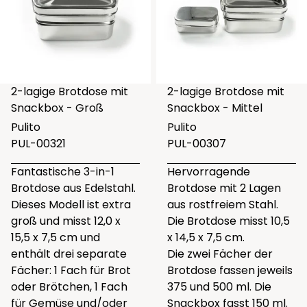
2-lagige Brotdose mit
2-lagige Brotdose mit
Snackbox - Groß
Snackbox - Mittel
Pulito
Pulito
PUL-00321
PUL-00307
Fantastische 3-in-1
Hervorragende
Brotdose aus Edelstahl.
Brotdose mit 2 Lagen
Dieses Modell ist extra
aus rostfreiem Stahl.
groß und misst 12,0 x
Die Brotdose misst 10,5
15,5 x 7,5 cm und
x 14,5 x 7,5 cm.
enthält drei separate
Die zwei Fächer der
Fächer: 1 Fach für Brot
Brotdose fassen jeweils
oder Brötchen, 1 Fach
375 und 500 ml. Die
für Gemüse und/oder
Snackbox fasst 150 ml.