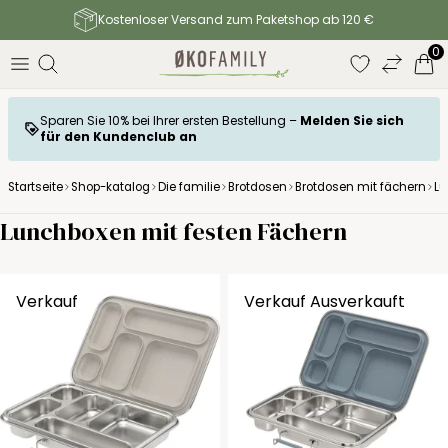
Kostenloser Versand zum Paketshop ab 120 €
0
Sparen Sie 10% bei Ihrer ersten Bestellung –
Melden Sie sich
für den Kundenclub an
Startseite
Shop-katalog
Die familie
Brotdosen
Brotdosen mit fächern
Lu
Lunchboxen mit festen Fächern
Verkauf
Verkauf
Ausverkauft