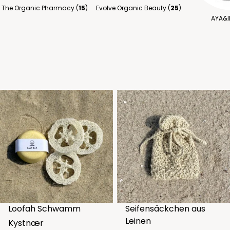
The Organic Pharmacy (
15
)
Evolve Organic Beauty (
25
)
AYA&I
Loofah Schwamm
Seifensäckchen aus
Leinen
Kystnær